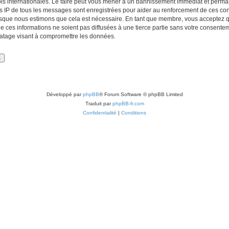
lois internationales. Le faire peut vous mener à un bannissement immédiat et perman
es IP de tous les messages sont enregistrées pour aider au renforcement de ces con
lorsque nous estimons que cela est nécessaire. En tant que membre, vous acceptez q
ces informations ne soient pas diffusées à une tierce partie sans votre consentemen
atage visant à compromettre les données.
Développé par
phpBB
® Forum Software © phpBB Limited
Traduit par
phpBB-fr.com
Confidentialité
|
Conditions