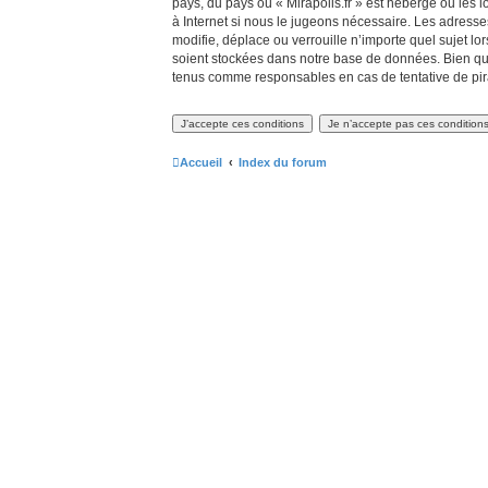
pays, du pays où « Mirapolis.fr » est hébergé ou les 
à Internet si nous le jugeons nécessaire. Les adress
modifie, déplace ou verrouille n’importe quel sujet 
soient stockées dans notre base de données. Bien que 
tenus comme responsables en cas de tentative de pir
Accueil
Index du forum