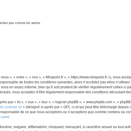
traction pas comme les autres
 nous », « notre », « nos », « Mirapolis.fr », « https://www.mirapolis.fr »), vous ac
sponsable de toutes les conditions suivantes, alors n’accédez pas et/ou n’utilisez 
ous en soyez informé, bien qu’il soit prudent de vérifier régulièrement celles-ci p
fectués, vous acceptez d’être légalement responsable des conditions découlant des 
s par « ils », « eux », « leur », « logiciel phpBB », « www.phpbb.com », « phpBB L
ic License v2
» (désigné ci-après par « GPL ») et qui peut être téléchargé depuis
as responsable de ce que nous acceptons ou n’acceptons pas comme contenu ou con
b.com/
.
scène, vulgaire, diffamatoire, choquant, menaçant, à caractère sexuel ou tout autre