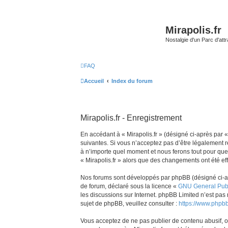
Mirapolis.fr
Nostalgie d'un Parc d'at
FAQ
Accueil
Index du forum
Mirapolis.fr - Enregistrement
En accédant à « Mirapolis.fr » (désigné ci-après par «
suivantes. Si vous n’acceptez pas d’être légalement re
à n’importe quel moment et nous ferons tout pour que v
« Mirapolis.fr » alors que des changements ont été ef
Nos forums sont développés par phpBB (désigné ci-aprè
de forum, déclaré sous la licence «
GNU General Publ
les discussions sur Internet. phpBB Limited n’est p
sujet de phpBB, veuillez consulter :
https://www.phpb
Vous acceptez de ne pas publier de contenu abusif, ob