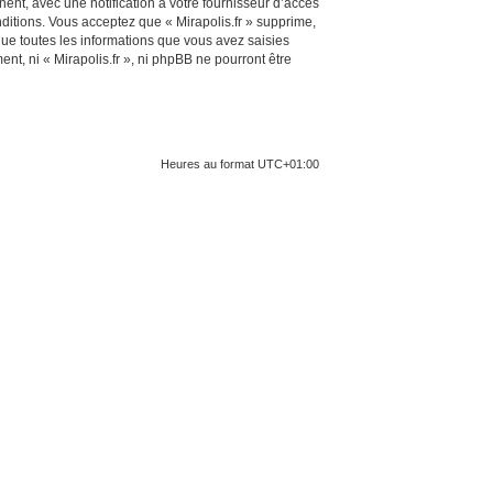
ent, avec une notification à votre fournisseur d’accès
ditions. Vous acceptez que « Mirapolis.fr » supprime,
ue toutes les informations que vous avez saisies
t, ni « Mirapolis.fr », ni phpBB ne pourront être
Heures au format
UTC+01:00