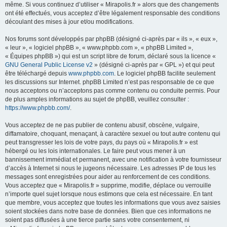
même. Si vous continuez d’utiliser « Mirapolis.fr » alors que des changements
ont été effectués, vous acceptez d’être légalement responsable des conditions
découlant des mises à jour et/ou modifications.
Nos forums sont développés par phpBB (désigné ci-après par « ils », « eux »,
« leur », « logiciel phpBB », « www.phpbb.com », « phpBB Limited »,
« Équipes phpBB ») qui est un script libre de forum, déclaré sous la licence «
GNU General Public License v2
» (désigné ci-après par « GPL ») et qui peut
être téléchargé depuis
www.phpbb.com
. Le logiciel phpBB facilite seulement
les discussions sur Internet. phpBB Limited n’est pas responsable de ce que
nous acceptons ou n’acceptons pas comme contenu ou conduite permis. Pour
de plus amples informations au sujet de phpBB, veuillez consulter :
https://www.phpbb.com/
.
Vous acceptez de ne pas publier de contenu abusif, obscène, vulgaire,
diffamatoire, choquant, menaçant, à caractère sexuel ou tout autre contenu qui
peut transgresser les lois de votre pays, du pays où « Mirapolis.fr » est
hébergé ou les lois internationales. Le faire peut vous mener à un
bannissement immédiat et permanent, avec une notification à votre fournisseur
d’accès à Internet si nous le jugeons nécessaire. Les adresses IP de tous les
messages sont enregistrées pour aider au renforcement de ces conditions.
Vous acceptez que « Mirapolis.fr » supprime, modifie, déplace ou verrouille
n’importe quel sujet lorsque nous estimons que cela est nécessaire. En tant
que membre, vous acceptez que toutes les informations que vous avez saisies
soient stockées dans notre base de données. Bien que ces informations ne
soient pas diffusées à une tierce partie sans votre consentement, ni