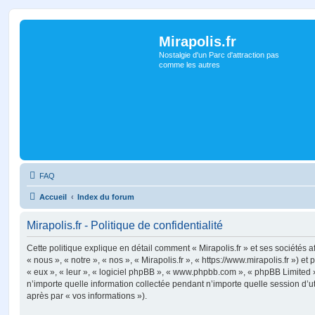
Mirapolis.fr
Nostalgie d'un Parc d'attraction pas
comme les autres
FAQ
Accueil
Index du forum
Mirapolis.fr - Politique de confidentialité
Cette politique explique en détail comment « Mirapolis.fr » et ses sociétés a
« nous », « notre », « nos », « Mirapolis.fr », « https://www.mirapolis.fr ») et
« eux », « leur », « logiciel phpBB », « www.phpbb.com », « phpBB Limited »
n’importe quelle information collectée pendant n’importe quelle session d’uti
après par « vos informations »).