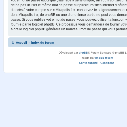
Votre mot de passe est crypté (hashage à sens unique) afin qu’il soit sécu
de ne pas utiliser le même mot de passe sur plusieurs sites Internet différe
d’accès à votre compte sur « Mirapolis.fr », conservez-le soigneusement et
de « Mirapolis.fr », de phpBB ou une d’une tierce partie ne peut vous dema
passe. Si vous oubliez votre mot de passe, vous pouvez utiliser la fonction
fournie par le logiciel phpBB. Ce processus vous demandera de fournir votre 
alors le logiciel phpBB générera un nouveau mot de passe qui vous permett
Accueil
Index du forum
Développé par
phpBB
® Forum Software © phpBB L
Traduit par
phpBB-fr.com
Confidentialité
|
Conditions