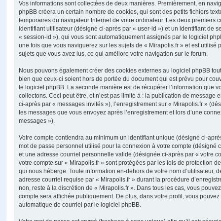
Vos informations sont collectées de deux manières. Premièrement, en naviguan
phpBB créera un certain nombre de cookies, qui sont des petits fichiers text
temporaires du navigateur Internet de votre ordinateur. Les deux premiers 
identifiant utilisateur (désigné ci-après par « user-id ») et un identifiant de 
« session-id »), qui vous sont automatiquement assignés par le logiciel ph
une fois que vous naviguerez sur les sujets de « Mirapolis.fr » et est utilisé 
sujets que vous avez lus, ce qui améliore votre navigation sur le forum.
Nous pouvons également créer des cookies externes au logiciel phpBB tout e
bien que ceux-ci soient hors de portée du document qui est prévu pour cou
le logiciel phpBB. La seconde manière est de récupérer l’information que 
collectons. Ceci peut être, et n’est pas limité à : la publication de message e
ci-après par « messages invités »), l’enregistrement sur « Mirapolis.fr » (dés
les messages que vous envoyez après l’enregistrement et lors d’une connex
messages »).
Votre compte contiendra au minimum un identifiant unique (désigné ci-après 
mot de passe personnel utilisé pour la connexion à votre compte (désigné c
et une adresse courriel personnelle valide (désignée ci-après par « votre co
votre compte sur « Mirapolis.fr » sont protégées par les lois de protection
qui nous héberge. Toute information en-dehors de votre nom d’utilisateur, d
adresse courriel requise par « Mirapolis.fr » durant la procédure d’enregistr
non, reste à la discrétion de « Mirapolis.fr ». Dans tous les cas, vous pouvez
compte sera affichée publiquement. De plus, dans votre profil, vous pouvez 
automatique de courriel par le logiciel phpBB.