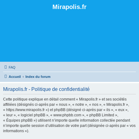
Mirapolis.fr
FAQ
Accueil
Index du forum
Mirapolis.fr - Politique de confidentialité
Cette politique explique en détail comment « Mirapolis.fr » et ses sociétés
affiliées (désignés ci-après par « nous », « notre », « nos », « Mirapolis.fr »,
« https://www.mirapolis.fr ») et phpBB (désigné ci-après par « ils », « eux »,
« leur », « logiciel phpBB », « www.phpbb.com », « phpBB Limited »,
« Équipes phpBB ») utilisent n’importe quelle information collectée pendant
n’importe quelle session d’utilisation de votre part (désignée ci-après par « vos
informations »).