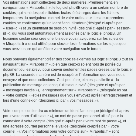
Vos informations sont collectées de deux manières. Premièrement, en
naviguant sur « Mirapolis.fr », le logiciel phpBB créera un certain nombre de
cookies, qui sont des petits fichiers textes téléchargés dans les fichiers
temporaires du navigateur Internet de votre ordinateur. Les deux premiers
cookies ne contiennent qu’un identifiant utilisateur (désigné ci-après par
« user-id ») et un identifiant de session invité (désigné ci-après par « session-
id »), qui vous sont automatiquement assignés par le logiciel phpBB. Un
troisième cookie sera créé une fois que vous naviguerez sur les sujets de
« Mirapolis.fr » et est utilisé pour stocker les informations sur les sujets que
vous avez lus, ce qui améliore votre navigation sur le forum.
Nous pouvons également créer des cookies externes au logiciel phpBB tout en
naviguant sur « Mirapolis.fr », bien que ceux-ci soient hors de portée du
document qui est prévu pour couvrir seulement les pages créées par le logiciel
phpBB. La seconde manière est de récupérer l’information que vous nous
envoyez et que nous collectons. Ceci peut être, et n’est pas limité à : la
publication de message en tant qu’utilisateur invité (désignée ci-après par
« messages invités »), l’enregistrement sur « Mirapolis.fr » (désignée ici par
« votre compte ») et les messages que vous envoyez après l’enregistrement et
lors d’une connexion (désignés ici par « vos messages »).
Votre compte contiendra au minimum un identifiant unique (désigné ci-après
par « votre nom d’utilisateur »), un mot de passe personnel utilisé pour la
connexion à votre compte (désigné ci-après par « votre mot de passe »), et
une adresse courriel personnelle valide (désignée ci-après par « votre
courriel »). Vos informations pour votre compte sur « Mirapolis.fr » sont