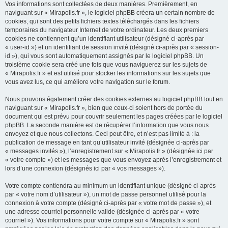
Vos informations sont collectées de deux manières. Premièrement, en
naviguant sur « Mirapolis.fr », le logiciel phpBB créera un certain nombre de
cookies, qui sont des petits fichiers textes téléchargés dans les fichiers
temporaires du navigateur Internet de votre ordinateur. Les deux premiers
cookies ne contiennent qu’un identifiant utilisateur (désigné ci-après par
« user-id ») et un identifiant de session invité (désigné ci-après par « session-
id »), qui vous sont automatiquement assignés par le logiciel phpBB. Un
troisième cookie sera créé une fois que vous naviguerez sur les sujets de
« Mirapolis.fr » et est utilisé pour stocker les informations sur les sujets que
vous avez lus, ce qui améliore votre navigation sur le forum.
Nous pouvons également créer des cookies externes au logiciel phpBB tout en
naviguant sur « Mirapolis.fr », bien que ceux-ci soient hors de portée du
document qui est prévu pour couvrir seulement les pages créées par le logiciel
phpBB. La seconde manière est de récupérer l’information que vous nous
envoyez et que nous collectons. Ceci peut être, et n’est pas limité à : la
publication de message en tant qu’utilisateur invité (désignée ci-après par
« messages invités »), l’enregistrement sur « Mirapolis.fr » (désignée ici par
« votre compte ») et les messages que vous envoyez après l’enregistrement et
lors d’une connexion (désignés ici par « vos messages »).
Votre compte contiendra au minimum un identifiant unique (désigné ci-après
par « votre nom d’utilisateur »), un mot de passe personnel utilisé pour la
connexion à votre compte (désigné ci-après par « votre mot de passe »), et
une adresse courriel personnelle valide (désignée ci-après par « votre
courriel »). Vos informations pour votre compte sur « Mirapolis.fr » sont