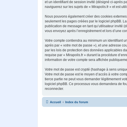
et un identifiant de session invité (désigné ci-après
naviguerez sur les sujets de « Mirapolis.fr » et est ut
Nous pouvons également créer des cookies externes au
seulement les pages créées par le logiciel phpBB. La 
publication de message en tant qu’utilisateur invité (
vous envoyez après l’enregistrement et lors d’une co
Votre compte contiendra au minimum un identifiant uni
après par « votre mot de passe »), et une adresse cour
par les lois de protection des données applicables da
requise par « Mirapolis.fr » durant la procédure d’enre
information de votre compte sera affichée publiquemen
Votre mot de passe est crypté (hashage à sens unique) 
Votre mot de passe est le moyen d’accès à votre comp
tierce partie ne peut vous demander légitimement votr
logiciel phpBB. Ce processus vous demandera de fourn
reconnecter.
Accueil
Index du forum