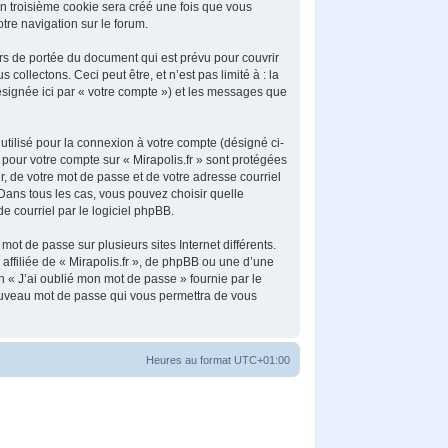
Un troisième cookie sera créé une fois que vous
otre navigation sur le forum.
rs de portée du document qui est prévu pour couvrir
llectons. Ceci peut être, et n’est pas limité à : la
désignée ici par « votre compte ») et les messages que
utilisé pour la connexion à votre compte (désigné ci-
 pour votre compte sur « Mirapolis.fr » sont protégées
, de votre mot de passe et de votre adresse courriel
. Dans tous les cas, vous pouvez choisir quelle
e courriel par le logiciel phpBB.
ot de passe sur plusieurs sites Internet différents.
ffiliée de « Mirapolis.fr », de phpBB ou une d’une
n « J’ai oublié mon mot de passe » fournie par le
nouveau mot de passe qui vous permettra de vous
Heures au format
UTC+01:00