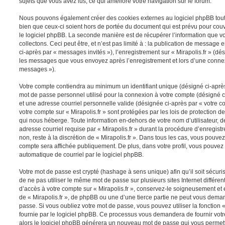
sujets que vous avez lus, ce qui améliore votre navigation sur le forum.
Nous pouvons également créer des cookies externes au logiciel phpBB tout e
bien que ceux-ci soient hors de portée du document qui est prévu pour cou
le logiciel phpBB. La seconde manière est de récupérer l’information que 
collectons. Ceci peut être, et n’est pas limité à : la publication de message e
ci-après par « messages invités »), l’enregistrement sur « Mirapolis.fr » (dés
les messages que vous envoyez après l’enregistrement et lors d’une connex
messages »).
Votre compte contiendra au minimum un identifiant unique (désigné ci-après 
mot de passe personnel utilisé pour la connexion à votre compte (désigné c
et une adresse courriel personnelle valide (désignée ci-après par « votre co
votre compte sur « Mirapolis.fr » sont protégées par les lois de protection
qui nous héberge. Toute information en-dehors de votre nom d’utilisateur, d
adresse courriel requise par « Mirapolis.fr » durant la procédure d’enregistr
non, reste à la discrétion de « Mirapolis.fr ». Dans tous les cas, vous pouvez
compte sera affichée publiquement. De plus, dans votre profil, vous pouvez 
automatique de courriel par le logiciel phpBB.
Votre mot de passe est crypté (hashage à sens unique) afin qu’il soit sécu
de ne pas utiliser le même mot de passe sur plusieurs sites Internet différe
d’accès à votre compte sur « Mirapolis.fr », conservez-le soigneusement et
de « Mirapolis.fr », de phpBB ou une d’une tierce partie ne peut vous dema
passe. Si vous oubliez votre mot de passe, vous pouvez utiliser la fonction
fournie par le logiciel phpBB. Ce processus vous demandera de fournir votre 
alors le logiciel phpBB générera un nouveau mot de passe qui vous permett