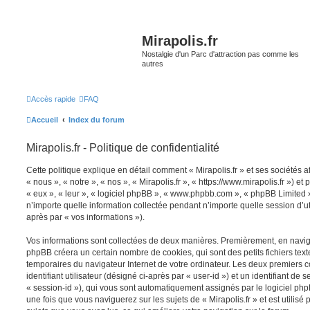
Mirapolis.fr
Nostalgie d'un Parc d'attraction pas comme les
autres
Accès rapide
FAQ
Accueil
Index du forum
Mirapolis.fr - Politique de confidentialité
Cette politique explique en détail comment « Mirapolis.fr » et ses sociétés a
« nous », « notre », « nos », « Mirapolis.fr », « https://www.mirapolis.fr ») et
« eux », « leur », « logiciel phpBB », « www.phpbb.com », « phpBB Limited »
n’importe quelle information collectée pendant n’importe quelle session d’uti
après par « vos informations »).
Vos informations sont collectées de deux manières. Premièrement, en naviguan
phpBB créera un certain nombre de cookies, qui sont des petits fichiers text
temporaires du navigateur Internet de votre ordinateur. Les deux premiers 
identifiant utilisateur (désigné ci-après par « user-id ») et un identifiant de 
« session-id »), qui vous sont automatiquement assignés par le logiciel ph
une fois que vous naviguerez sur les sujets de « Mirapolis.fr » et est utilisé 