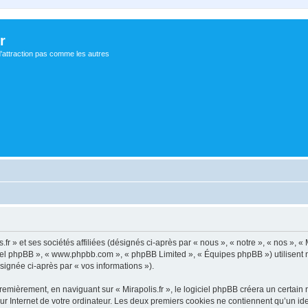
r
d'attraction pas comme les autres
fr » et ses sociétés affiliées (désignés ci-après par « nous », « notre », « nos », « M
ogiciel phpBB », « www.phpbb.com », « phpBB Limited », « Équipes phpBB ») utilisent
ésignée ci-après par « vos informations »).
mièrement, en naviguant sur « Mirapolis.fr », le logiciel phpBB créera un certain n
r Internet de votre ordinateur. Les deux premiers cookies ne contiennent qu’un ident