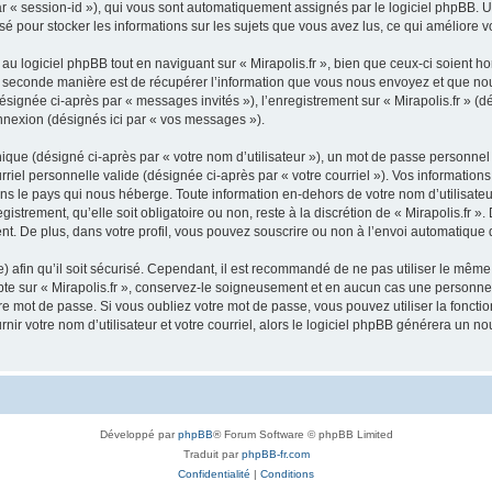
 par « session-id »), qui vous sont automatiquement assignés par le logiciel phpBB. 
ilisé pour stocker les informations sur les sujets que vous avez lus, ce qui améliore v
 logiciel phpBB tout en naviguant sur « Mirapolis.fr », bien que ceux-ci soient ho
seconde manière est de récupérer l’information que vous nous envoyez et que nous co
désignée ci-après par « messages invités »), l’enregistrement sur « Mirapolis.fr » (
nnexion (désignés ici par « vos messages »).
que (désigné ci-après par « votre nom d’utilisateur »), un mot de passe personnel 
riel personnelle valide (désignée ci-après par « votre courriel »). Vos informations
ns le pays qui nous héberge. Toute information en-dehors de votre nom d’utilisateur
gistrement, qu’elle soit obligatoire ou non, reste à la discrétion de « Mirapolis.fr »
t. De plus, dans votre profil, vous pouvez souscrire ou non à l’envoi automatique d
afin qu’il soit sécurisé. Cependant, il est recommandé de ne pas utiliser le même m
te sur « Mirapolis.fr », conservez-le soigneusement et en aucun cas une personne a
e mot de passe. Si vous oubliez votre mot de passe, vous pouvez utiliser la fonctio
ir votre nom d’utilisateur et votre courriel, alors le logiciel phpBB générera un 
Développé par
phpBB
® Forum Software © phpBB Limited
Traduit par
phpBB-fr.com
Confidentialité
|
Conditions