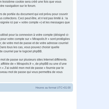
Un troisième cookie sera créé une fois que vous
otre navigation sur le forum.
rs de portée du document qui est prévu pour couvrir
llectons. Ceci peut être, et n’est pas limité à : la
désignée ici par « votre compte ») et les messages que
utilisé pour la connexion à votre compte (désigné ci-
 pour votre compte sur « Mirapolis.fr » sont protégées
, de votre mot de passe et de votre adresse courriel
. Dans tous les cas, vous pouvez choisir quelle
e courriel par le logiciel phpBB.
ot de passe sur plusieurs sites Internet différents.
ffiliée de « Mirapolis.fr », de phpBB ou une d’une
n « J’ai oublié mon mot de passe » fournie par le
nouveau mot de passe qui vous permettra de vous
Heures au format
UTC+01:00