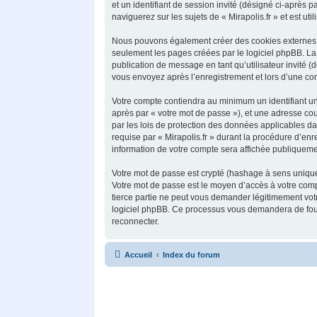
et un identifiant de session invité (désigné ci-après
naviguerez sur les sujets de « Mirapolis.fr » et est ut
Nous pouvons également créer des cookies externes au
seulement les pages créées par le logiciel phpBB. La 
publication de message en tant qu’utilisateur invité (
vous envoyez après l’enregistrement et lors d’une co
Votre compte contiendra au minimum un identifiant uni
après par « votre mot de passe »), et une adresse cour
par les lois de protection des données applicables da
requise par « Mirapolis.fr » durant la procédure d’enre
information de votre compte sera affichée publiquemen
Votre mot de passe est crypté (hashage à sens unique) 
Votre mot de passe est le moyen d’accès à votre comp
tierce partie ne peut vous demander légitimement votr
logiciel phpBB. Ce processus vous demandera de fourn
reconnecter.
Accueil
Index du forum