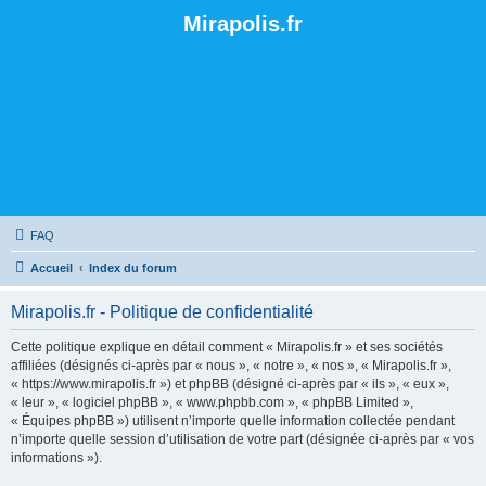
Mirapolis.fr
FAQ
Accueil
Index du forum
Mirapolis.fr - Politique de confidentialité
Cette politique explique en détail comment « Mirapolis.fr » et ses sociétés
affiliées (désignés ci-après par « nous », « notre », « nos », « Mirapolis.fr »,
« https://www.mirapolis.fr ») et phpBB (désigné ci-après par « ils », « eux »,
« leur », « logiciel phpBB », « www.phpbb.com », « phpBB Limited »,
« Équipes phpBB ») utilisent n’importe quelle information collectée pendant
n’importe quelle session d’utilisation de votre part (désignée ci-après par « vos
informations »).