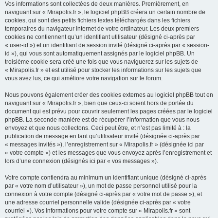
Vos informations sont collectées de deux manières. Premièrement, en
naviguant sur « Mirapolis.fr », le logiciel phpBB créera un certain nombre de
cookies, qui sont des petits fichiers textes téléchargés dans les fichiers
temporaires du navigateur Internet de votre ordinateur. Les deux premiers
cookies ne contiennent qu’un identifiant utilisateur (désigné ci-après par
« user-id ») et un identifiant de session invité (désigné ci-après par « session-
id »), qui vous sont automatiquement assignés par le logiciel phpBB. Un
troisième cookie sera créé une fois que vous naviguerez sur les sujets de
« Mirapolis.fr » et est utilisé pour stocker les informations sur les sujets que
vous avez lus, ce qui améliore votre navigation sur le forum.
Nous pouvons également créer des cookies externes au logiciel phpBB tout en
naviguant sur « Mirapolis.fr », bien que ceux-ci soient hors de portée du
document qui est prévu pour couvrir seulement les pages créées par le logiciel
phpBB. La seconde manière est de récupérer l’information que vous nous
envoyez et que nous collectons. Ceci peut être, et n’est pas limité à : la
publication de message en tant qu’utilisateur invité (désignée ci-après par
« messages invités »), l’enregistrement sur « Mirapolis.fr » (désignée ici par
« votre compte ») et les messages que vous envoyez après l’enregistrement et
lors d’une connexion (désignés ici par « vos messages »).
Votre compte contiendra au minimum un identifiant unique (désigné ci-après
par « votre nom d’utilisateur »), un mot de passe personnel utilisé pour la
connexion à votre compte (désigné ci-après par « votre mot de passe »), et
une adresse courriel personnelle valide (désignée ci-après par « votre
courriel »). Vos informations pour votre compte sur « Mirapolis.fr » sont