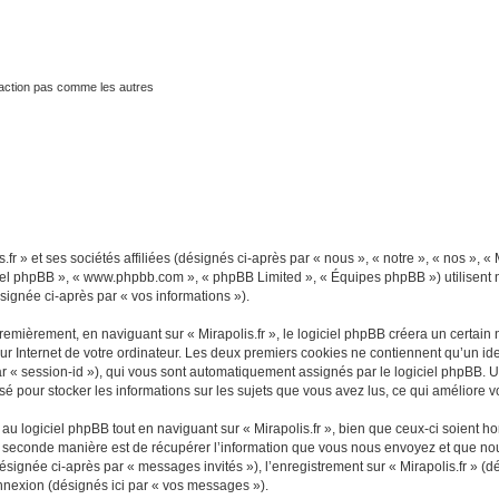
traction pas comme les autres
fr » et ses sociétés affiliées (désignés ci-après par « nous », « notre », « nos », « M
ogiciel phpBB », « www.phpbb.com », « phpBB Limited », « Équipes phpBB ») utilisent
ésignée ci-après par « vos informations »).
mièrement, en naviguant sur « Mirapolis.fr », le logiciel phpBB créera un certain n
r Internet de votre ordinateur. Les deux premiers cookies ne contiennent qu’un ident
 par « session-id »), qui vous sont automatiquement assignés par le logiciel phpBB. 
ilisé pour stocker les informations sur les sujets que vous avez lus, ce qui améliore v
 logiciel phpBB tout en naviguant sur « Mirapolis.fr », bien que ceux-ci soient ho
seconde manière est de récupérer l’information que vous nous envoyez et que nous co
désignée ci-après par « messages invités »), l’enregistrement sur « Mirapolis.fr » (
nnexion (désignés ici par « vos messages »).