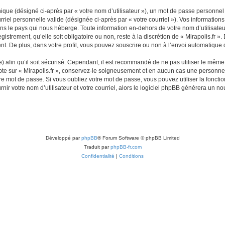
que (désigné ci-après par « votre nom d’utilisateur »), un mot de passe personnel 
riel personnelle valide (désignée ci-après par « votre courriel »). Vos informations
ns le pays qui nous héberge. Toute information en-dehors de votre nom d’utilisateur
gistrement, qu’elle soit obligatoire ou non, reste à la discrétion de « Mirapolis.fr »
t. De plus, dans votre profil, vous pouvez souscrire ou non à l’envoi automatique d
afin qu’il soit sécurisé. Cependant, il est recommandé de ne pas utiliser le même m
te sur « Mirapolis.fr », conservez-le soigneusement et en aucun cas une personne a
e mot de passe. Si vous oubliez votre mot de passe, vous pouvez utiliser la fonctio
ir votre nom d’utilisateur et votre courriel, alors le logiciel phpBB générera un 
Développé par
phpBB
® Forum Software © phpBB Limited
Traduit par
phpBB-fr.com
Confidentialité
|
Conditions