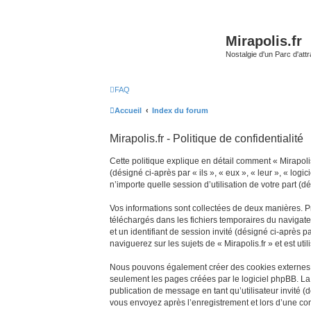
Mirapolis.fr
Nostalgie d'un Parc d'at
FAQ
Accueil
Index du forum
Mirapolis.fr - Politique de confidentialité
Cette politique explique en détail comment « Mirapolis.
(désigné ci-après par « ils », « eux », « leur », « l
n’importe quelle session d’utilisation de votre part (d
Vos informations sont collectées de deux manières. Pre
téléchargés dans les fichiers temporaires du navigateu
et un identifiant de session invité (désigné ci-après
naviguerez sur les sujets de « Mirapolis.fr » et est ut
Nous pouvons également créer des cookies externes au
seulement les pages créées par le logiciel phpBB. La 
publication de message en tant qu’utilisateur invité (
vous envoyez après l’enregistrement et lors d’une co