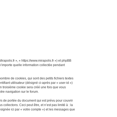
irapolis.fr », « https://www.mirapolis.fr ») et phpBB
 n’importe quelle information collectée pendant
ombre de cookies, qui sont des petits fichiers textes
ifiant utilisateur (désigné ci-après par « user-id »)
Un troisième cookie sera créé une fois que vous
otre navigation sur le forum.
rs de portée du document qui est prévu pour couvrir
llectons. Ceci peut être, et n’est pas limité à : la
désignée ici par « votre compte ») et les messages que