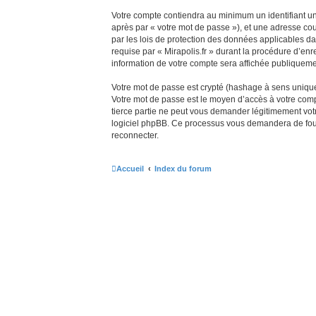
Votre compte contiendra au minimum un identifiant uni
après par « votre mot de passe »), et une adresse cour
par les lois de protection des données applicables da
requise par « Mirapolis.fr » durant la procédure d’enre
information de votre compte sera affichée publiquemen
Votre mot de passe est crypté (hashage à sens unique) 
Votre mot de passe est le moyen d’accès à votre comp
tierce partie ne peut vous demander légitimement votr
logiciel phpBB. Ce processus vous demandera de fourn
reconnecter.
Accueil
Index du forum