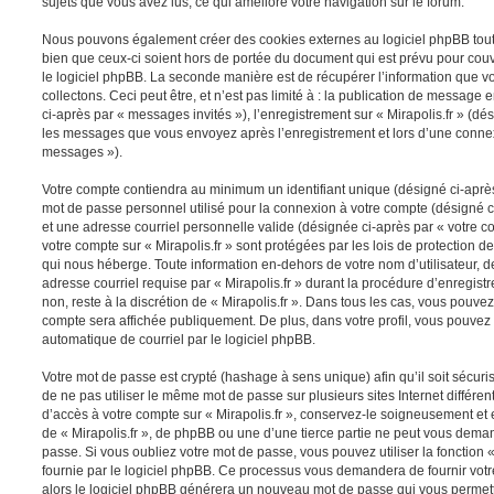
sujets que vous avez lus, ce qui améliore votre navigation sur le forum.
Nous pouvons également créer des cookies externes au logiciel phpBB tout e
bien que ceux-ci soient hors de portée du document qui est prévu pour cou
le logiciel phpBB. La seconde manière est de récupérer l’information que 
collectons. Ceci peut être, et n’est pas limité à : la publication de message e
ci-après par « messages invités »), l’enregistrement sur « Mirapolis.fr » (dés
les messages que vous envoyez après l’enregistrement et lors d’une connex
messages »).
Votre compte contiendra au minimum un identifiant unique (désigné ci-après 
mot de passe personnel utilisé pour la connexion à votre compte (désigné c
et une adresse courriel personnelle valide (désignée ci-après par « votre co
votre compte sur « Mirapolis.fr » sont protégées par les lois de protection
qui nous héberge. Toute information en-dehors de votre nom d’utilisateur, d
adresse courriel requise par « Mirapolis.fr » durant la procédure d’enregistr
non, reste à la discrétion de « Mirapolis.fr ». Dans tous les cas, vous pouvez
compte sera affichée publiquement. De plus, dans votre profil, vous pouvez 
automatique de courriel par le logiciel phpBB.
Votre mot de passe est crypté (hashage à sens unique) afin qu’il soit sécu
de ne pas utiliser le même mot de passe sur plusieurs sites Internet différe
d’accès à votre compte sur « Mirapolis.fr », conservez-le soigneusement et
de « Mirapolis.fr », de phpBB ou une d’une tierce partie ne peut vous dema
passe. Si vous oubliez votre mot de passe, vous pouvez utiliser la fonction
fournie par le logiciel phpBB. Ce processus vous demandera de fournir votre 
alors le logiciel phpBB générera un nouveau mot de passe qui vous permett