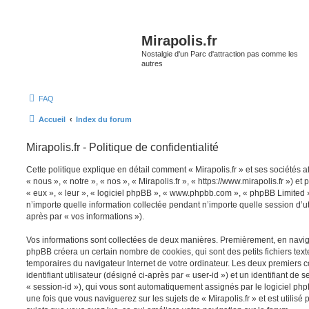
Mirapolis.fr
Nostalgie d'un Parc d'attraction pas comme les
autres
FAQ
Accueil
Index du forum
Mirapolis.fr - Politique de confidentialité
Cette politique explique en détail comment « Mirapolis.fr » et ses sociétés a
« nous », « notre », « nos », « Mirapolis.fr », « https://www.mirapolis.fr ») et
« eux », « leur », « logiciel phpBB », « www.phpbb.com », « phpBB Limited »
n’importe quelle information collectée pendant n’importe quelle session d’uti
après par « vos informations »).
Vos informations sont collectées de deux manières. Premièrement, en naviguan
phpBB créera un certain nombre de cookies, qui sont des petits fichiers text
temporaires du navigateur Internet de votre ordinateur. Les deux premiers 
identifiant utilisateur (désigné ci-après par « user-id ») et un identifiant de 
« session-id »), qui vous sont automatiquement assignés par le logiciel ph
une fois que vous naviguerez sur les sujets de « Mirapolis.fr » et est utilisé 