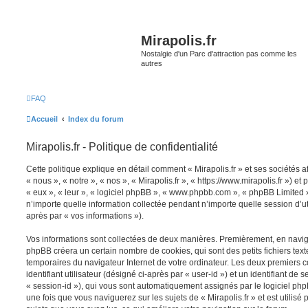
Mirapolis.fr
Nostalgie d'un Parc d'attraction pas comme les
autres
FAQ
Accueil
Index du forum
Mirapolis.fr - Politique de confidentialité
Cette politique explique en détail comment « Mirapolis.fr » et ses sociétés a
« nous », « notre », « nos », « Mirapolis.fr », « https://www.mirapolis.fr ») et
« eux », « leur », « logiciel phpBB », « www.phpbb.com », « phpBB Limited »
n’importe quelle information collectée pendant n’importe quelle session d’uti
après par « vos informations »).
Vos informations sont collectées de deux manières. Premièrement, en naviguan
phpBB créera un certain nombre de cookies, qui sont des petits fichiers text
temporaires du navigateur Internet de votre ordinateur. Les deux premiers 
identifiant utilisateur (désigné ci-après par « user-id ») et un identifiant de 
« session-id »), qui vous sont automatiquement assignés par le logiciel ph
une fois que vous naviguerez sur les sujets de « Mirapolis.fr » et est utilisé 