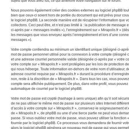
sujets que vous avez lus, ce qui améliore votre navigation sur le forum.
Nous pouvons également créer des cookies externes au logiciel phpBB tout e
bien que ceux-ci soient hors de portée du document qui est prévu pour cou
le logiciel phpBB. La seconde manière est de récupérer l’information que 
collectons. Ceci peut être, et n’est pas limité à : la publication de message e
ci-après par « messages invités »), l’enregistrement sur « Mirapolis.fr » (dés
les messages que vous envoyez après l’enregistrement et lors d’une connex
messages »).
Votre compte contiendra au minimum un identifiant unique (désigné ci-après 
mot de passe personnel utilisé pour la connexion à votre compte (désigné c
et une adresse courriel personnelle valide (désignée ci-après par « votre co
votre compte sur « Mirapolis.fr » sont protégées par les lois de protection
qui nous héberge. Toute information en-dehors de votre nom d’utilisateur, d
adresse courriel requise par « Mirapolis.fr » durant la procédure d’enregistr
non, reste à la discrétion de « Mirapolis.fr ». Dans tous les cas, vous pouvez
compte sera affichée publiquement. De plus, dans votre profil, vous pouvez 
automatique de courriel par le logiciel phpBB.
Votre mot de passe est crypté (hashage à sens unique) afin qu’il soit sécu
de ne pas utiliser le même mot de passe sur plusieurs sites Internet différe
d’accès à votre compte sur « Mirapolis.fr », conservez-le soigneusement et
de « Mirapolis.fr », de phpBB ou une d’une tierce partie ne peut vous dema
passe. Si vous oubliez votre mot de passe, vous pouvez utiliser la fonction
fournie par le logiciel phpBB. Ce processus vous demandera de fournir votre 
alors le logiciel phpBB générera un nouveau mot de passe qui vous permett