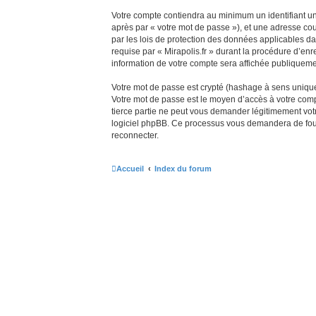
Votre compte contiendra au minimum un identifiant uni
après par « votre mot de passe »), et une adresse cour
par les lois de protection des données applicables da
requise par « Mirapolis.fr » durant la procédure d’enre
information de votre compte sera affichée publiquemen
Votre mot de passe est crypté (hashage à sens unique) 
Votre mot de passe est le moyen d’accès à votre comp
tierce partie ne peut vous demander légitimement votr
logiciel phpBB. Ce processus vous demandera de fourn
reconnecter.
Accueil
Index du forum