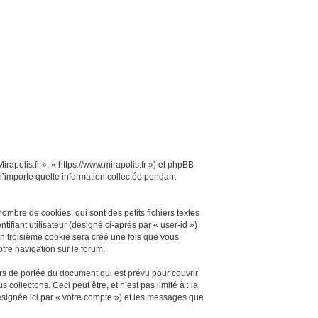
irapolis.fr », « https://www.mirapolis.fr ») et phpBB
 n’importe quelle information collectée pendant
ombre de cookies, qui sont des petits fichiers textes
ifiant utilisateur (désigné ci-après par « user-id »)
Un troisième cookie sera créé une fois que vous
otre navigation sur le forum.
rs de portée du document qui est prévu pour couvrir
llectons. Ceci peut être, et n’est pas limité à : la
désignée ici par « votre compte ») et les messages que