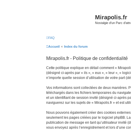
Mirapolis.fr
Nostalgie d'un Parc d'at
FAQ
Accueil
Index du forum
Mirapolis.fr - Politique de confidentialité
Cette politique explique en détail comment « Mirapolis.
(désigné ci-après par « ils », « eux », « leur », « l
n’importe quelle session d’utilisation de votre part (d
Vos informations sont collectées de deux manières. Pre
téléchargés dans les fichiers temporaires du navigateu
et un identifiant de session invité (désigné ci-après
naviguerez sur les sujets de « Mirapolis.fr » et est ut
Nous pouvons également créer des cookies externes au
seulement les pages créées par le logiciel phpBB. La 
publication de message en tant qu’utilisateur invité (
vous envoyez après l’enregistrement et lors d’une co