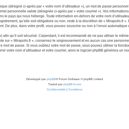
que (désigné ci-après par « votre nom d’utilisateur »), un mot de passe personnel 
riel personnelle valide (désignée ci-après par « votre courriel »). Vos informations
ns le pays qui nous héberge. Toute information en-dehors de votre nom d’utilisateur
gistrement, qu’elle soit obligatoire ou non, reste à la discrétion de « Mirapolis.fr »
t. De plus, dans votre profil, vous pouvez souscrire ou non à l’envoi automatique d
afin qu’il soit sécurisé. Cependant, il est recommandé de ne pas utiliser le même m
te sur « Mirapolis.fr », conservez-le soigneusement et en aucun cas une personne a
e mot de passe. Si vous oubliez votre mot de passe, vous pouvez utiliser la fonctio
ir votre nom d’utilisateur et votre courriel, alors le logiciel phpBB générera un 
Développé par
phpBB
® Forum Software © phpBB Limited
Traduit par
phpBB-fr.com
Confidentialité
|
Conditions