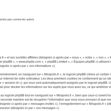
traction pas comme les autres
fr » et ses sociétés affiliées (désignés ci-après par « nous », « notre », « nos », « M
ogiciel phpBB », « www.phpbb.com », « phpBB Limited », « Équipes phpBB ») utilisent
ésignée ci-après par « vos informations »).
mièrement, en naviguant sur « Mirapolis.fr », le logiciel phpBB créera un certain n
r Internet de votre ordinateur. Les deux premiers cookies ne contiennent qu’un ident
 par « session-id »), qui vous sont automatiquement assignés par le logiciel phpBB. 
ilisé pour stocker les informations sur les sujets que vous avez lus, ce qui améliore v
 logiciel phpBB tout en naviguant sur « Mirapolis.fr », bien que ceux-ci soient ho
seconde manière est de récupérer l’information que vous nous envoyez et que nous co
désignée ci-après par « messages invités »), l’enregistrement sur « Mirapolis.fr » (
nnexion (désignés ici par « vos messages »).