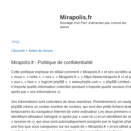
Mirapolis.fr
Nostalgie d'un Parc d'attraction pas comme les
autres
FAQ
Accueil
Index du forum
Mirapolis.fr - Politique de confidentialité
Cette politique explique en détail comment « Mirapolis.fr » et ses sociétés a
« nous », « notre », « nos », « Mirapolis.fr », « https://www.mirapolis.fr ») et
« eux », « leur », « logiciel phpBB », « www.phpbb.com », « phpBB Limited »
n’importe quelle information collectée pendant n’importe quelle session d’uti
après par « vos informations »).
Vos informations sont collectées de deux manières. Premièrement, en naviguan
phpBB créera un certain nombre de cookies, qui sont des petits fichiers text
temporaires du navigateur Internet de votre ordinateur. Les deux premiers 
identifiant utilisateur (désigné ci-après par « user-id ») et un identifiant de 
« session-id »), qui vous sont automatiquement assignés par le logiciel ph
une fois que vous naviguerez sur les sujets de « Mirapolis.fr » et est utilisé 