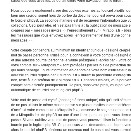
sujets que vous avez lus, ce qui améliore votre navigation sur le forum.
Nous pouvons également créer des cookies externes au logiciel phpBB tout e
bien que ceux-ci soient hors de portée du document qui est prévu pour cou
le logiciel phpBB. La seconde manière est de récupérer l’information que 
collectons. Ceci peut être, et n’est pas limité à : la publication de message e
ci-après par « messages invités »), l’enregistrement sur « Mirapolis.fr » (dés
les messages que vous envoyez après l’enregistrement et lors d’une connex
messages »).
Votre compte contiendra au minimum un identifiant unique (désigné ci-après 
mot de passe personnel utilisé pour la connexion à votre compte (désigné c
et une adresse courriel personnelle valide (désignée ci-après par « votre co
votre compte sur « Mirapolis.fr » sont protégées par les lois de protection
qui nous héberge. Toute information en-dehors de votre nom d’utilisateur, d
adresse courriel requise par « Mirapolis.fr » durant la procédure d’enregistr
non, reste à la discrétion de « Mirapolis.fr ». Dans tous les cas, vous pouvez
compte sera affichée publiquement. De plus, dans votre profil, vous pouvez 
automatique de courriel par le logiciel phpBB.
Votre mot de passe est crypté (hashage à sens unique) afin qu’il soit sécu
de ne pas utiliser le même mot de passe sur plusieurs sites Internet différe
d’accès à votre compte sur « Mirapolis.fr », conservez-le soigneusement et
de « Mirapolis.fr », de phpBB ou une d’une tierce partie ne peut vous dema
passe. Si vous oubliez votre mot de passe, vous pouvez utiliser la fonction
fournie par le logiciel phpBB. Ce processus vous demandera de fournir votre 
alors le logiciel phpBB générera un nouveau mot de passe qui vous permett