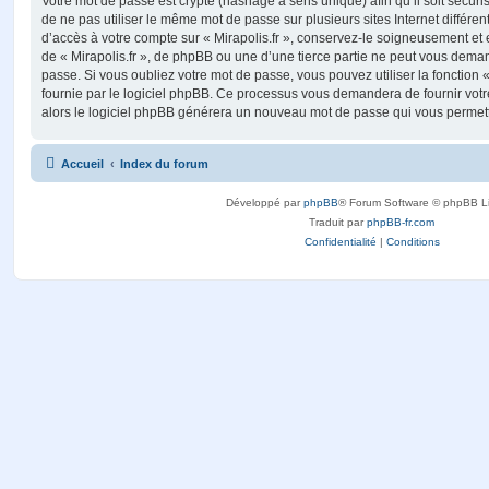
Votre mot de passe est crypté (hashage à sens unique) afin qu’il soit sécu
de ne pas utiliser le même mot de passe sur plusieurs sites Internet différe
d’accès à votre compte sur « Mirapolis.fr », conservez-le soigneusement et
de « Mirapolis.fr », de phpBB ou une d’une tierce partie ne peut vous dema
passe. Si vous oubliez votre mot de passe, vous pouvez utiliser la fonction
fournie par le logiciel phpBB. Ce processus vous demandera de fournir votre 
alors le logiciel phpBB générera un nouveau mot de passe qui vous permett
Accueil
Index du forum
Développé par
phpBB
® Forum Software © phpBB L
Traduit par
phpBB-fr.com
Confidentialité
|
Conditions