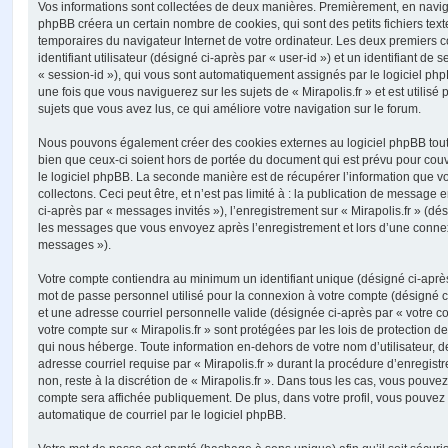
Vos informations sont collectées de deux manières. Premièrement, en naviguan
phpBB créera un certain nombre de cookies, qui sont des petits fichiers text
temporaires du navigateur Internet de votre ordinateur. Les deux premiers 
identifiant utilisateur (désigné ci-après par « user-id ») et un identifiant de 
« session-id »), qui vous sont automatiquement assignés par le logiciel ph
une fois que vous naviguerez sur les sujets de « Mirapolis.fr » et est utilisé 
sujets que vous avez lus, ce qui améliore votre navigation sur le forum.
Nous pouvons également créer des cookies externes au logiciel phpBB tout e
bien que ceux-ci soient hors de portée du document qui est prévu pour cou
le logiciel phpBB. La seconde manière est de récupérer l’information que 
collectons. Ceci peut être, et n’est pas limité à : la publication de message e
ci-après par « messages invités »), l’enregistrement sur « Mirapolis.fr » (dés
les messages que vous envoyez après l’enregistrement et lors d’une connex
messages »).
Votre compte contiendra au minimum un identifiant unique (désigné ci-après 
mot de passe personnel utilisé pour la connexion à votre compte (désigné c
et une adresse courriel personnelle valide (désignée ci-après par « votre co
votre compte sur « Mirapolis.fr » sont protégées par les lois de protection
qui nous héberge. Toute information en-dehors de votre nom d’utilisateur, d
adresse courriel requise par « Mirapolis.fr » durant la procédure d’enregistr
non, reste à la discrétion de « Mirapolis.fr ». Dans tous les cas, vous pouvez
compte sera affichée publiquement. De plus, dans votre profil, vous pouvez 
automatique de courriel par le logiciel phpBB.