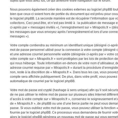
sujets que vous avez lus, ce qui améliore votre navigation sur le forum.
Nous pouvons également créer des cookies externes au logiciel phpBB tout e
bien que ceux-ci soient hors de portée du document qui est prévu pour cou
le logiciel phpBB. La seconde manière est de récupérer l’information que 
collectons. Ceci peut être, et n’est pas limité à : la publication de message e
ci-après par « messages invités »), l’enregistrement sur « Mirapolis.fr » (dés
les messages que vous envoyez après l’enregistrement et lors d’une connex
messages »).
Votre compte contiendra au minimum un identifiant unique (désigné ci-après 
mot de passe personnel utilisé pour la connexion à votre compte (désigné c
et une adresse courriel personnelle valide (désignée ci-après par « votre co
votre compte sur « Mirapolis.fr » sont protégées par les lois de protection
qui nous héberge. Toute information en-dehors de votre nom d’utilisateur, d
adresse courriel requise par « Mirapolis.fr » durant la procédure d’enregistr
non, reste à la discrétion de « Mirapolis.fr ». Dans tous les cas, vous pouvez
compte sera affichée publiquement. De plus, dans votre profil, vous pouvez 
automatique de courriel par le logiciel phpBB.
Votre mot de passe est crypté (hashage à sens unique) afin qu’il soit sécu
de ne pas utiliser le même mot de passe sur plusieurs sites Internet différe
d’accès à votre compte sur « Mirapolis.fr », conservez-le soigneusement et
de « Mirapolis.fr », de phpBB ou une d’une tierce partie ne peut vous dema
passe. Si vous oubliez votre mot de passe, vous pouvez utiliser la fonction
fournie par le logiciel phpBB. Ce processus vous demandera de fournir votre 
alors le logiciel phpBB générera un nouveau mot de passe qui vous permett