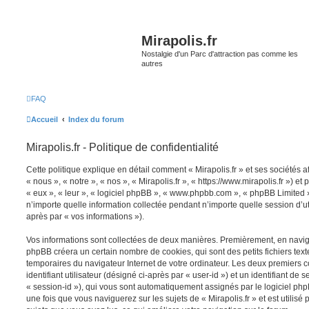
Mirapolis.fr
Nostalgie d'un Parc d'attraction pas comme les
autres
FAQ
Accueil
Index du forum
Mirapolis.fr - Politique de confidentialité
Cette politique explique en détail comment « Mirapolis.fr » et ses sociétés a
« nous », « notre », « nos », « Mirapolis.fr », « https://www.mirapolis.fr ») et
« eux », « leur », « logiciel phpBB », « www.phpbb.com », « phpBB Limited »
n’importe quelle information collectée pendant n’importe quelle session d’uti
après par « vos informations »).
Vos informations sont collectées de deux manières. Premièrement, en naviguan
phpBB créera un certain nombre de cookies, qui sont des petits fichiers text
temporaires du navigateur Internet de votre ordinateur. Les deux premiers 
identifiant utilisateur (désigné ci-après par « user-id ») et un identifiant de 
« session-id »), qui vous sont automatiquement assignés par le logiciel ph
une fois que vous naviguerez sur les sujets de « Mirapolis.fr » et est utilisé 