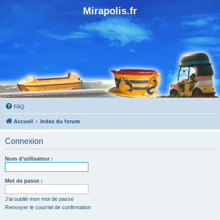
Mirapolis.fr
FAQ
Accueil
Index du forum
Connexion
Nom d’utilisateur :
Mot de passe :
J’ai oublié mon mot de passe
Renvoyer le courriel de confirmation