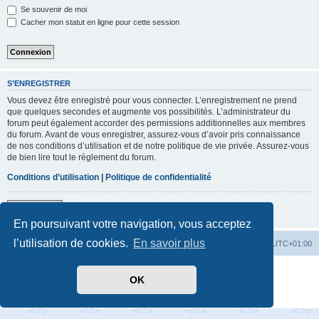
Se souvenir de moi
Cacher mon statut en ligne pour cette session
S’ENREGISTRER
Vous devez être enregistré pour vous connecter. L’enregistrement ne prend
que quelques secondes et augmente vos possibilités. L’administrateur du
forum peut également accorder des permissions additionnelles aux membres
du forum. Avant de vous enregistrer, assurez-vous d’avoir pris connaissance
de nos conditions d’utilisation et de notre politique de vie privée. Assurez-vous
de bien lire tout le règlement du forum.
Conditions d’utilisation
|
Politique de confidentialité
S’enregistrer
En poursuivant votre navigation, vous acceptez
l’utilisation de cookies.
En savoir plus
Accueil
Index du forum
Heures au format
UTC+01:00
Développé par
phpBB
® Forum Software © phpBB Limited
OK
Traduit par
phpBB-fr.com
Confidentialité
|
Conditions