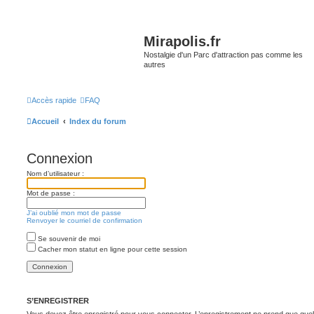
Mirapolis.fr
Nostalgie d'un Parc d'attraction pas comme les
autres
Accès rapide
FAQ
Accueil
Index du forum
Connexion
Nom d’utilisateur :
Mot de passe :
J’ai oublié mon mot de passe
Renvoyer le courriel de confirmation
Se souvenir de moi
Cacher mon statut en ligne pour cette session
S’ENREGISTRER
Vous devez être enregistré pour vous connecter. L’enregistrement ne prend que q