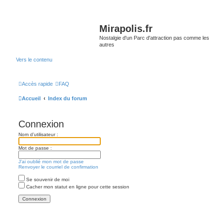
Mirapolis.fr
Nostalgie d'un Parc d'attraction pas comme les
autres
Vers le contenu
Accès rapide
FAQ
Accueil
Index du forum
Connexion
Nom d’utilisateur :
Mot de passe :
J’ai oublié mon mot de passe
Renvoyer le courriel de confirmation
Se souvenir de moi
Cacher mon statut en ligne pour cette session