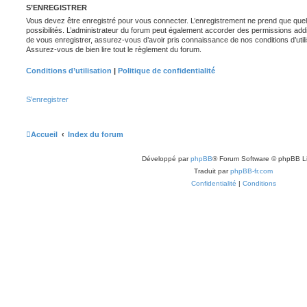
S’ENREGISTRER
Vous devez être enregistré pour vous connecter. L’enregistrement ne prend que q
possibilités. L’administrateur du forum peut également accorder des permissions ad
de vous enregistrer, assurez-vous d’avoir pris connaissance de nos conditions d’utilisa
Assurez-vous de bien lire tout le règlement du forum.
Conditions d’utilisation
|
Politique de confidentialité
S’enregistrer
Accueil
Index du forum
Développé par
phpBB
® Forum Software © phpBB L
Traduit par
phpBB-fr.com
Confidentialité
|
Conditions