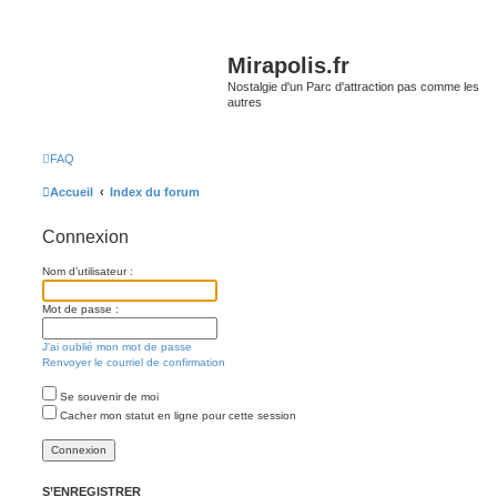
Mirapolis.fr
Nostalgie d'un Parc d'attraction pas comme les
autres
FAQ
Accueil
Index du forum
Connexion
Nom d’utilisateur :
Mot de passe :
J’ai oublié mon mot de passe
Renvoyer le courriel de confirmation
Se souvenir de moi
Cacher mon statut en ligne pour cette session
S’ENREGISTRER