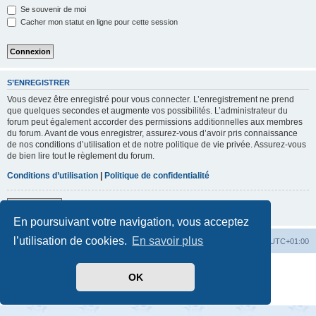
Se souvenir de moi
Cacher mon statut en ligne pour cette session
S’ENREGISTRER
Vous devez être enregistré pour vous connecter. L’enregistrement ne prend
que quelques secondes et augmente vos possibilités. L’administrateur du
forum peut également accorder des permissions additionnelles aux membres
du forum. Avant de vous enregistrer, assurez-vous d’avoir pris connaissance
de nos conditions d’utilisation et de notre politique de vie privée. Assurez-vous
de bien lire tout le règlement du forum.
Conditions d’utilisation
|
Politique de confidentialité
S’enregistrer
En poursuivant votre navigation, vous acceptez
l’utilisation de cookies.
En savoir plus
Accueil
Index du forum
Heures au format
UTC+01:00
Développé par
phpBB
® Forum Software © phpBB Limited
OK
Traduit par
phpBB-fr.com
Confidentialité
|
Conditions