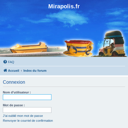
Mirapolis.fr
FAQ
Accueil
Index du forum
Connexion
Nom d’utilisateur :
Mot de passe :
J’ai oublié mon mot de passe
Renvoyer le courriel de confirmation