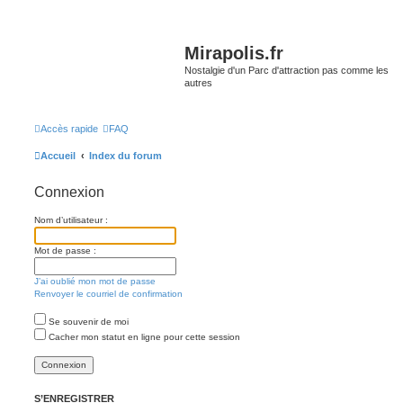
Mirapolis.fr
Nostalgie d'un Parc d'attraction pas comme les
autres
Accès rapide
FAQ
Accueil
Index du forum
Connexion
Nom d’utilisateur :
Mot de passe :
J’ai oublié mon mot de passe
Renvoyer le courriel de confirmation
Se souvenir de moi
Cacher mon statut en ligne pour cette session
S’ENREGISTRER