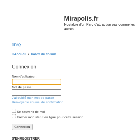
Mirapolis.fr
Nostalgie d'un Parc d'attraction pas comme les
autres
FAQ
Accueil
Index du forum
Connexion
Nom d’utilisateur :
Mot de passe :
J’ai oublié mon mot de passe
Renvoyer le courriel de confirmation
Se souvenir de moi
Cacher mon statut en ligne pour cette session
S’ENREGISTRER