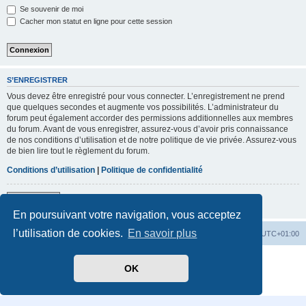
Se souvenir de moi
Cacher mon statut en ligne pour cette session
S’ENREGISTRER
Vous devez être enregistré pour vous connecter. L’enregistrement ne prend
que quelques secondes et augmente vos possibilités. L’administrateur du
forum peut également accorder des permissions additionnelles aux membres
du forum. Avant de vous enregistrer, assurez-vous d’avoir pris connaissance
de nos conditions d’utilisation et de notre politique de vie privée. Assurez-vous
de bien lire tout le règlement du forum.
Conditions d’utilisation
|
Politique de confidentialité
S’enregistrer
En poursuivant votre navigation, vous acceptez
l’utilisation de cookies.
En savoir plus
Accueil
Index du forum
Heures au format
UTC+01:00
Développé par
phpBB
® Forum Software © phpBB Limited
OK
Traduit par
phpBB-fr.com
Confidentialité
|
Conditions