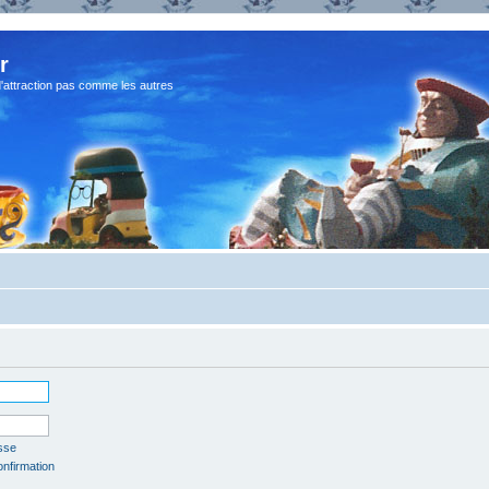
r
d'attraction pas comme les autres
sse
onfirmation