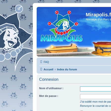
Mirapolis.f
Nostalgie d'un Parc 
FAQ
Accueil
Index du forum
Connexion
Nom d’utilisateur :
Mot de passe :
J’ai oublié mon mot de pa
Renvoyer le courriel de c