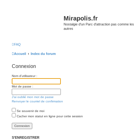
Mirapolis.fr
Nostalgie d'un Parc d'attraction pas comme les
autres
FAQ
Accueil
Index du forum
Connexion
Nom d’utilisateur :
Mot de passe :
J’ai oublié mon mot de passe
Renvoyer le courriel de confirmation
Se souvenir de moi
Cacher mon statut en ligne pour cette session
S’ENREGISTRER