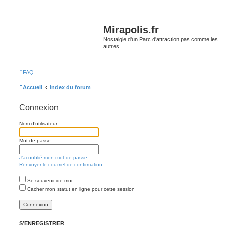
Mirapolis.fr
Nostalgie d'un Parc d'attraction pas comme les
autres
FAQ
Accueil
Index du forum
Connexion
Nom d’utilisateur :
Mot de passe :
J’ai oublié mon mot de passe
Renvoyer le courriel de confirmation
Se souvenir de moi
Cacher mon statut en ligne pour cette session
S’ENREGISTRER