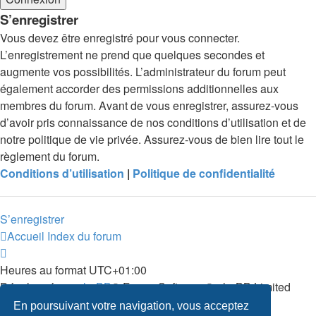
S’enregistrer
Vous devez être enregistré pour vous connecter.
L’enregistrement ne prend que quelques secondes et
augmente vos possibilités. L’administrateur du forum peut
également accorder des permissions additionnelles aux
membres du forum. Avant de vous enregistrer, assurez-vous
d’avoir pris connaissance de nos conditions d’utilisation et de
notre politique de vie privée. Assurez-vous de bien lire tout le
règlement du forum.
Conditions d’utilisation
|
Politique de confidentialité
S’enregistrer
Accueil
Index du forum
Heures au format
UTC+01:00
Développé par
phpBB
® Forum Software © phpBB Limited
Traduit par
phpBB-fr.com
En poursuivant votre navigation, vous acceptez