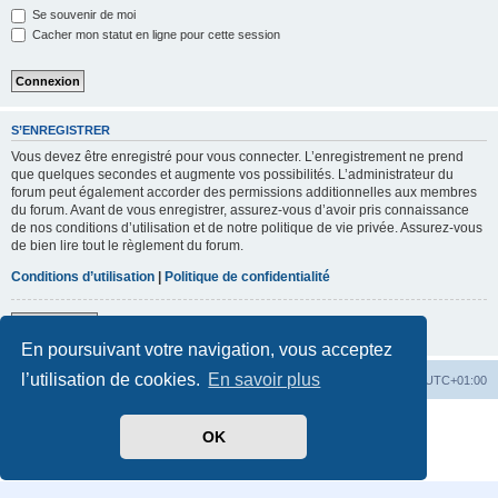
Se souvenir de moi
Cacher mon statut en ligne pour cette session
S’ENREGISTRER
Vous devez être enregistré pour vous connecter. L’enregistrement ne prend
que quelques secondes et augmente vos possibilités. L’administrateur du
forum peut également accorder des permissions additionnelles aux membres
du forum. Avant de vous enregistrer, assurez-vous d’avoir pris connaissance
de nos conditions d’utilisation et de notre politique de vie privée. Assurez-vous
de bien lire tout le règlement du forum.
Conditions d’utilisation
|
Politique de confidentialité
S’enregistrer
En poursuivant votre navigation, vous acceptez
l’utilisation de cookies.
En savoir plus
Accueil
Index du forum
Heures au format
UTC+01:00
Développé par
phpBB
® Forum Software © phpBB Limited
OK
Traduit par
phpBB-fr.com
Confidentialité
|
Conditions