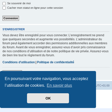
Se souvenir de moi
Cacher mon statut en ligne pour cette session
S’ENREGISTRER
Vous devez être enregistré pour vous connecter. L’enregistrement ne prend
que quelques secondes et augmente vos possibilités. L’administrateur du
forum peut également accorder des permissions additionnelles aux membres
du forum. Avant de vous enregistrer, assurez-vous d’avoir pris connaissance
de nos conditions d’utilisation et de notre politique de vie privée. Assurez-vous
de bien lire tout le règlement du forum.
Conditions d’utilisation
|
Politique de confidentialité
S’enregistrer
En poursuivant votre navigation, vous acceptez
l’utilisation de cookies.
En savoir plus
Accueil
Index du forum
Heures au format
UTC+01:00
Développé par
phpBB
® Forum Software © phpBB Limited
OK
Traduit par
phpBB-fr.com
Confidentialité
|
Conditions