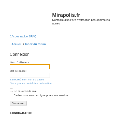
Mirapolis.fr
Nostalgie d'un Parc d'attraction pas comme les
autres
Accès rapide
FAQ
Accueil
Index du forum
Connexion
Nom d’utilisateur :
Mot de passe :
J’ai oublié mon mot de passe
Renvoyer le courriel de confirmation
Se souvenir de moi
Cacher mon statut en ligne pour cette session
S’ENREGISTRER