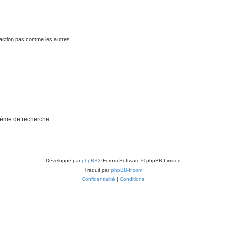
traction pas comme les autres
stème de recherche.
Développé par
phpBB
® Forum Software © phpBB Limited
Traduit par
phpBB-fr.com
Confidentialité
|
Conditions