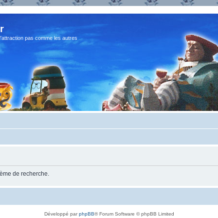
r
d'attraction pas comme les autres
stème de recherche.
Développé par
phpBB
® Forum Software © phpBB Limited