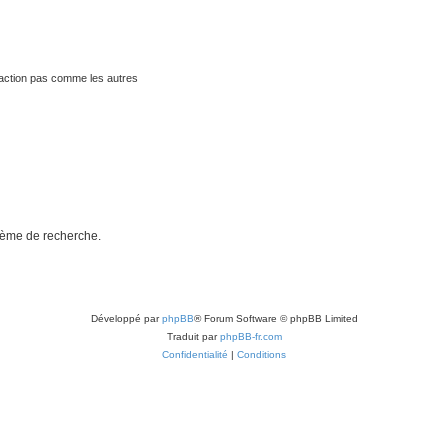
traction pas comme les autres
stème de recherche.
Développé par
phpBB
® Forum Software © phpBB Limited
Traduit par
phpBB-fr.com
Confidentialité
|
Conditions