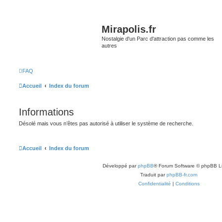
Mirapolis.fr
Nostalgie d'un Parc d'attraction pas comme les
autres
FAQ
Accueil
Index du forum
Informations
Désolé mais vous n’êtes pas autorisé à utiliser le système de recherche.
Accueil
Index du forum
Développé par
phpBB
® Forum Software © phpBB L
Traduit par
phpBB-fr.com
Confidentialité
|
Conditions