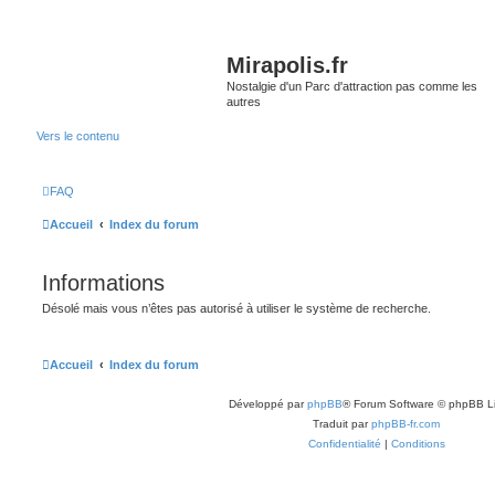
Mirapolis.fr
Nostalgie d'un Parc d'attraction pas comme les
autres
Vers le contenu
FAQ
Accueil
Index du forum
Informations
Désolé mais vous n’êtes pas autorisé à utiliser le système de recherche.
Accueil
Index du forum
Développé par
phpBB
® Forum Software © phpBB L
Traduit par
phpBB-fr.com
Confidentialité
|
Conditions