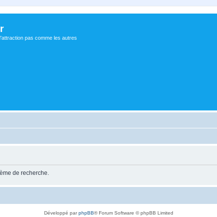
r
d'attraction pas comme les autres
stème de recherche.
Développé par
phpBB
® Forum Software © phpBB Limited