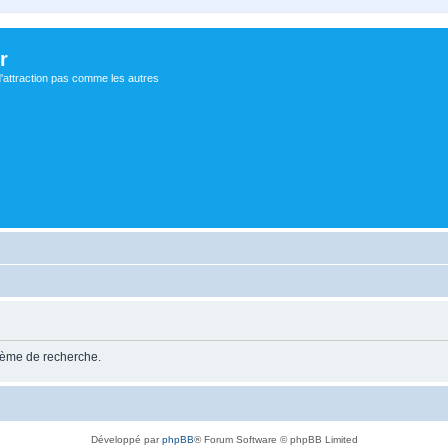
r
d'attraction pas comme les autres
stème de recherche.
Développé par
phpBB
® Forum Software © phpBB Limited