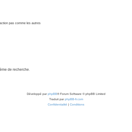
traction pas comme les autres
stème de recherche.
Développé par
phpBB
® Forum Software © phpBB Limited
Traduit par
phpBB-fr.com
Confidentialité
|
Conditions