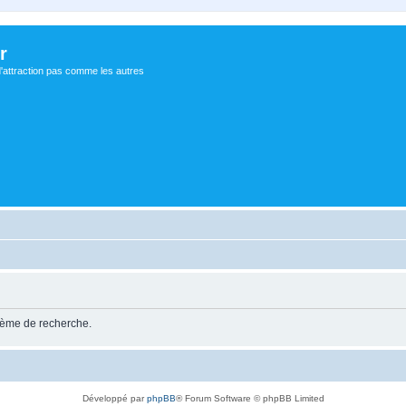
r
d'attraction pas comme les autres
stème de recherche.
Développé par
phpBB
® Forum Software © phpBB Limited