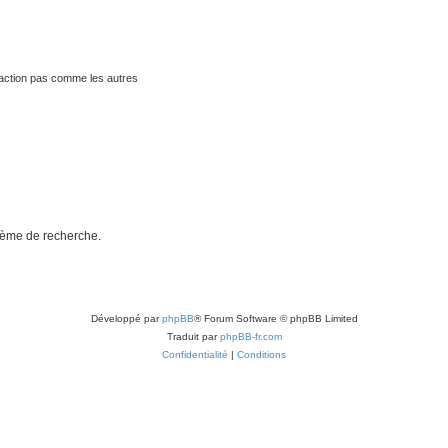
traction pas comme les autres
stème de recherche.
Développé par
phpBB
® Forum Software © phpBB Limited
Traduit par
phpBB-fr.com
Confidentialité
|
Conditions