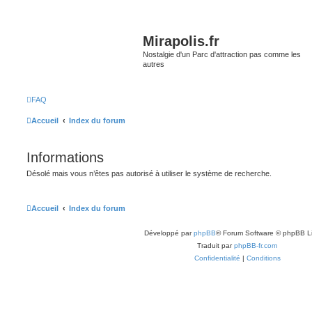
Mirapolis.fr
Nostalgie d'un Parc d'attraction pas comme les
autres
FAQ
Accueil
Index du forum
Informations
Désolé mais vous n’êtes pas autorisé à utiliser le système de recherche.
Accueil
Index du forum
Développé par
phpBB
® Forum Software © phpBB L
Traduit par
phpBB-fr.com
Confidentialité
|
Conditions