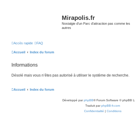
Mirapolis.fr
Nostalgie d'un Parc d'attraction pas comme les
autres
Accès rapide
FAQ
Accueil
Index du forum
Informations
Désolé mais vous n’êtes pas autorisé à utiliser le système de recherche.
Accueil
Index du forum
Développé par
phpBB
® Forum Software © phpBB L
Traduit par
phpBB-fr.com
Confidentialité
|
Conditions