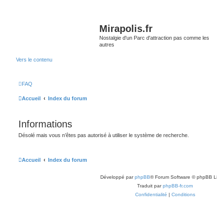
Mirapolis.fr
Nostalgie d'un Parc d'attraction pas comme les
autres
Vers le contenu
FAQ
Accueil
Index du forum
Informations
Désolé mais vous n’êtes pas autorisé à utiliser le système de recherche.
Accueil
Index du forum
Développé par
phpBB
® Forum Software © phpBB L
Traduit par
phpBB-fr.com
Confidentialité
|
Conditions