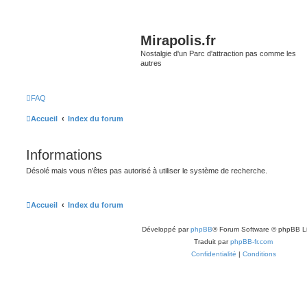
Mirapolis.fr
Nostalgie d'un Parc d'attraction pas comme les
autres
FAQ
Accueil
Index du forum
Informations
Désolé mais vous n’êtes pas autorisé à utiliser le système de recherche.
Accueil
Index du forum
Développé par
phpBB
® Forum Software © phpBB L
Traduit par
phpBB-fr.com
Confidentialité
|
Conditions