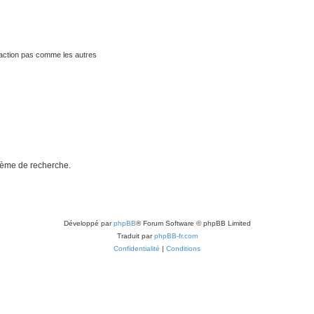
traction pas comme les autres
stème de recherche.
Développé par
phpBB
® Forum Software © phpBB Limited
Traduit par
phpBB-fr.com
Confidentialité
|
Conditions