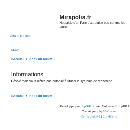
Mirapolis.fr
Nostalgie d'un Parc d'attraction pas comme les
autres
Vers le contenu
FAQ
Accueil
Index du forum
Informations
Désolé mais vous n’êtes pas autorisé à utiliser le système de recherche.
Accueil
Index du forum
Développé par
phpBB
® Forum Software © phpBB L
Traduit par
phpBB-fr.com
Confidentialité
|
Conditions