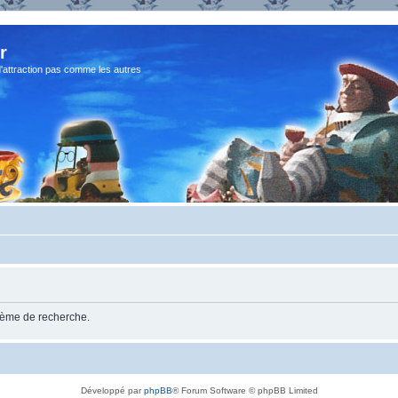
r
d'attraction pas comme les autres
stème de recherche.
Développé par
phpBB
® Forum Software © phpBB Limited