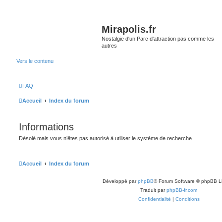
Mirapolis.fr
Nostalgie d'un Parc d'attraction pas comme les
autres
Vers le contenu
FAQ
Accueil
Index du forum
Informations
Désolé mais vous n’êtes pas autorisé à utiliser le système de recherche.
Accueil
Index du forum
Développé par
phpBB
® Forum Software © phpBB L
Traduit par
phpBB-fr.com
Confidentialité
|
Conditions