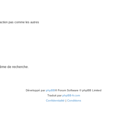
traction pas comme les autres
stème de recherche.
Développé par
phpBB
® Forum Software © phpBB Limited
Traduit par
phpBB-fr.com
Confidentialité
|
Conditions